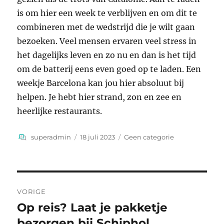
is om hier een week te verblijven en om dit te
combineren met de wedstrijd die je wilt gaan
bezoeken. Veel mensen ervaren veel stress in
het dagelijks leven en zo nu en dan is het tijd
om de batterij eens even goed op te laden. Een
weekje Barcelona kan jou hier absoluut bij
helpen. Je hebt hier strand, zon en zee en
heerlijke restaurants.
Auteur
Geplaatst
Categorieën
superadmin
18 juli 2023
Geen categorie
op
Bericht
VORIGE
navigatie
Op reis? Laat je pakketje
Vorig
bericht:
bezorgen bij Schiphol