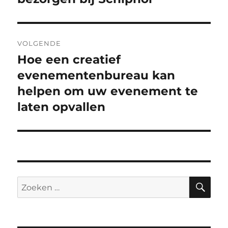
VOLGENDE
Hoe een creatief
Volgend
bericht:
evenementenbureau kan
helpen om uw evenement te
laten opvallen
ZO
Zoeken
naar: