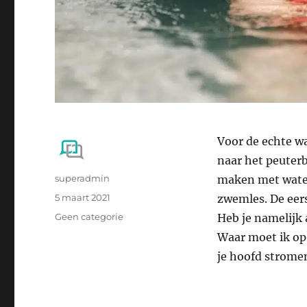
Voor de echte wa
naar het peuterb
Auteur
superadmin
maken met water
Geplaatst
5 maart 2021
zwemles. De eers
op
Categorieën
Geen categorie
Heb je namelijk
Waar moet ik op 
je hoofd stromen