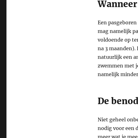
Wanneer 
Een pasgeboren b
mag namelijk pas
voldoende op te
na 3 maanden). 
natuurlijk een a
zwemmen met je 
namelijk minder
De beno
Niet geheel onbe
nodig voor een d
meer wat je mee