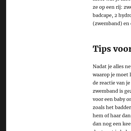
ze op een rij: 
badcape, 2 hydro
(zwemband) en e
Tips voo
Nadat je alles n
waarop je moet l
de reactie van je
zwemband is gez
voor een baby om
zoals het badder
hem of haar dan 
dan nog een keer