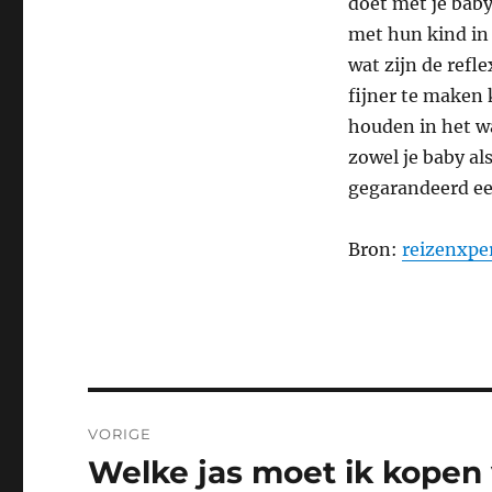
doet met je baby
met hun kind in 
wat zijn de refl
fijner te maken 
houden in het wa
zowel je baby al
gegarandeerd ee
Bron:
reizenxper
Bericht
VORIGE
navigatie
Welke jas moet ik kopen 
Vorig