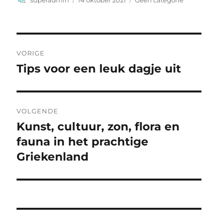
superadmin
14 oktober 2021
Geen categorie
op
Bericht
VORIGE
navigatie
Tips voor een leuk dagje uit
Vorig
bericht:
VOLGENDE
Kunst, cultuur, zon, flora en
Volgend
bericht:
fauna in het prachtige
Griekenland